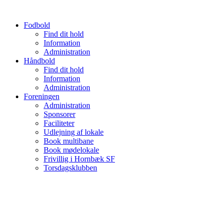
Videre
til
Fodbold
indhold
Find dit hold
Information
Administration
Håndbold
Find dit hold
Information
Administration
Foreningen
Administration
Sponsorer
Faciliteter
Udlejning af lokale
Book multibane
Book mødelokale
Frivillig i Hornbæk SF
Torsdagsklubben