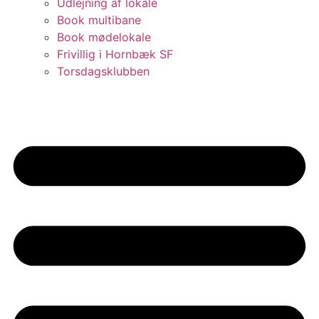
Udlejning af lokale
Book multibane
Book mødelokale
Frivillig i Hornbæk SF
Torsdagsklubben