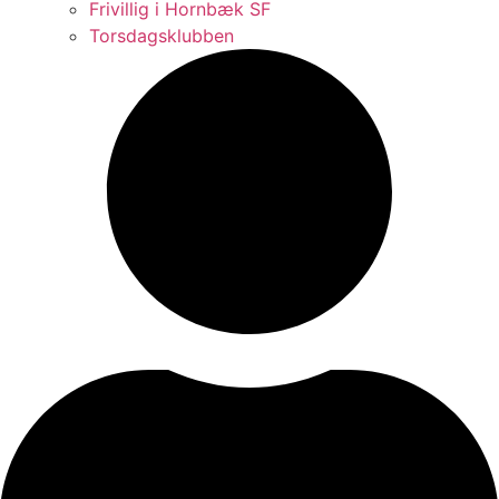
Frivillig i Hornbæk SF
Torsdagsklubben