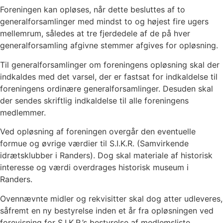
Foreningen kan opløses, når dette besluttes af to
generalforsamlinger med mindst to og højest fire ugers
mellemrum, således at tre fjerdedele af de på hver
generalforsamling afgivne stemmer afgives for opløsning.
Til generalforsamlinger om foreningens opløsning skal der
indkaldes med det varsel, der er fastsat for indkaldelse til
foreningens ordinære generalforsamlinger. Desuden skal
der sendes skriftlig indkaldelse til alle foreningens
medlemmer.
Ved opløsning af foreningen overgår den eventuelle
formue og øvrige værdier til S.I.K.R. (Samvirkende
idrætsklubber i Randers). Dog skal materiale af historisk
interesse og værdi overdrages historisk museum i
Randers.
Ovennævnte midler og rekvisitter skal dog atter udleveres,
såfremt en ny bestyrelse inden et år fra opløsningen ved
forevisning for S.I.K.R.’s bestyrelse af medlemsliste