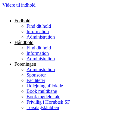
Videre til indhold
Fodbold
Find dit hold
Information
Administration
Håndbold
Find dit hold
Information
Administration
Foreningen
Administration
Sponsorer
Faciliteter
Udlejning af lokale
Book multibane
Book mødelokale
Frivillig i Hornbæk SF
Torsdagsklubben