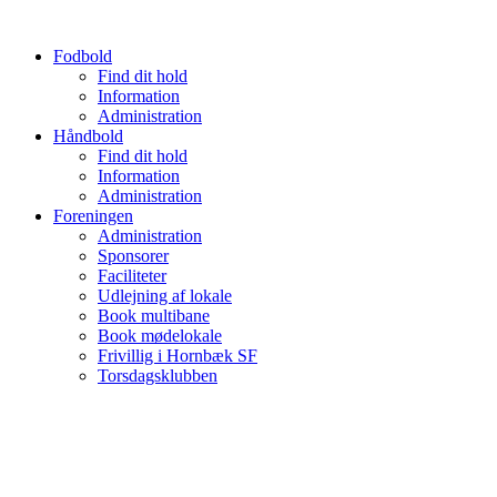
Videre
til
Fodbold
indhold
Find dit hold
Information
Administration
Håndbold
Find dit hold
Information
Administration
Foreningen
Administration
Sponsorer
Faciliteter
Udlejning af lokale
Book multibane
Book mødelokale
Frivillig i Hornbæk SF
Torsdagsklubben