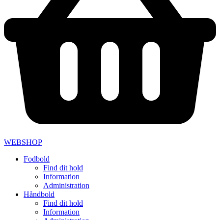
WEBSHOP
Fodbold
Find dit hold
Information
Administration
Håndbold
Find dit hold
Information