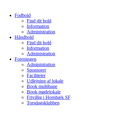
Videre
til
Fodbold
indhold
Find dit hold
Information
Administration
Håndbold
Find dit hold
Information
Administration
Foreningen
Administration
Sponsorer
Faciliteter
Udlejning af lokale
Book multibane
Book mødelokale
Frivillig i Hornbæk SF
Torsdagsklubben