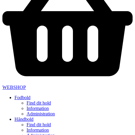
WEBSHOP
Fodbold
Find dit hold
Information
Administration
Håndbold
Find dit hold
Information