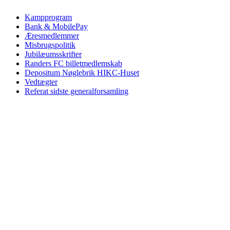
Kampprogram
Bank & MobilePay
Æresmedlemmer
Misbrugspolitik
Jubilæumsskrifter
Randers FC billetmedlemskab
Depositum Nøglebrik HIKC-Huset
Vedtægter
Referat sidste generalforsamling
© 2025 hsf-randers.dk – Designet af
Lead Company