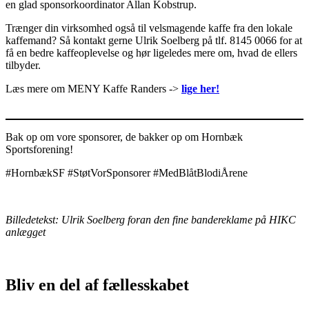
en glad sponsorkoordinator Allan Kobstrup.
Trænger din virksomhed også til velsmagende kaffe fra den lokale
kaffemand? Så kontakt gerne Ulrik Soelberg på tlf. 8145 0066 for at
få en bedre kaffeoplevelse og hør ligeledes mere om, hvad de ellers
tilbyder.
Læs mere om MENY Kaffe Randers ->
lige her!
Bak op om vore sponsorer, de bakker op om Hornbæk
Sportsforening!
#HornbækSF #StøtVorSponsorer #MedBlåtBlodiÅrene
Billedetekst: Ulrik Soelberg foran den fine bandereklame på HIKC
anlægget
Bliv en del af fællesskabet