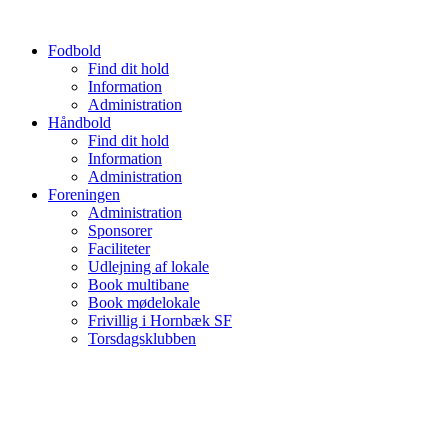
Videre
til
Fodbold
indhold
Find dit hold
Information
Administration
Håndbold
Find dit hold
Information
Administration
Foreningen
Administration
Sponsorer
Faciliteter
Udlejning af lokale
Book multibane
Book mødelokale
Frivillig i Hornbæk SF
Torsdagsklubben