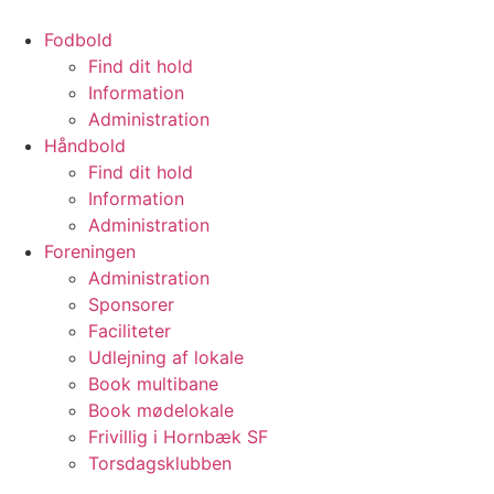
Videre
til
Fodbold
indhold
Find dit hold
Information
Administration
Håndbold
Find dit hold
Information
Administration
Foreningen
Administration
Sponsorer
Faciliteter
Udlejning af lokale
Book multibane
Book mødelokale
Frivillig i Hornbæk SF
Torsdagsklubben