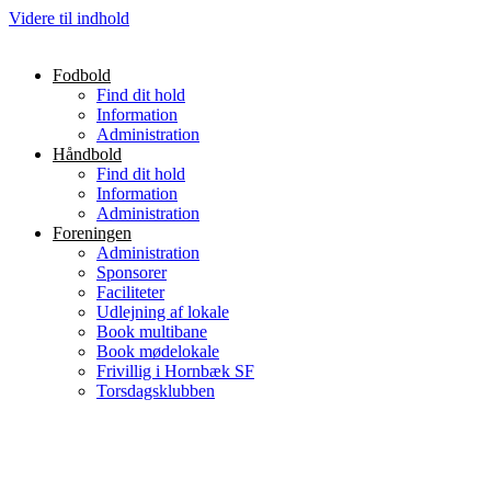
Videre til indhold
Fodbold
Find dit hold
Information
Administration
Håndbold
Find dit hold
Information
Administration
Foreningen
Administration
Sponsorer
Faciliteter
Udlejning af lokale
Book multibane
Book mødelokale
Frivillig i Hornbæk SF
Torsdagsklubben