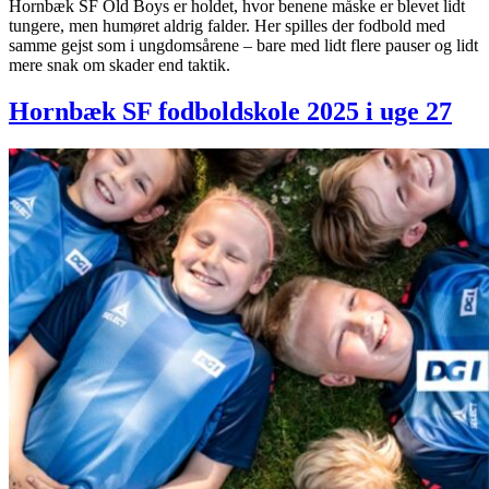
Hornbæk SF Old Boys er holdet, hvor benene måske er blevet lidt
tungere, men humøret aldrig falder. Her spilles der fodbold med
samme gejst som i ungdomsårene – bare med lidt flere pauser og lidt
mere snak om skader end taktik.
Hornbæk SF fodboldskole 2025 i uge 27