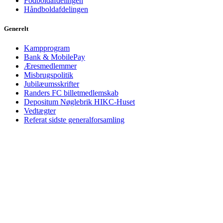
Fodboldafdelingen
Håndboldafdelingen
Generelt
Kampprogram
Bank & MobilePay
Æresmedlemmer
Misbrugspolitik
Jubilæumsskrifter
Randers FC billetmedlemskab
Depositum Nøglebrik HIKC-Huset
Vedtægter
Referat sidste generalforsamling
© 2025 hsf-randers.dk – Designet af
Lead Company