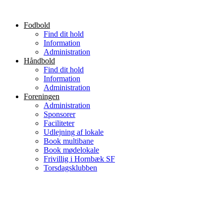
Videre
til
Fodbold
indhold
Find dit hold
Information
Administration
Håndbold
Find dit hold
Information
Administration
Foreningen
Administration
Sponsorer
Faciliteter
Udlejning af lokale
Book multibane
Book mødelokale
Frivillig i Hornbæk SF
Torsdagsklubben