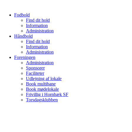
Videre
til
Fodbold
indhold
Find dit hold
Information
Administration
Håndbold
Find dit hold
Information
Administration
Foreningen
Administration
Sponsorer
Faciliteter
Udlejning af lokale
Book multibane
Book mødelokale
Frivillig i Hornbæk SF
Torsdagsklubben